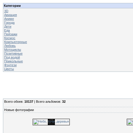
Категории
3D
Авиация
Аниме
Города
Дети
Еда
Пейзажи
Космос
Компьютерные
Любовь
Мотоциклы
Позитивные
Под водой
Прикольные
Фэнтези
Цветы
Всего обоев:
10137
| Всего альбомов:
32
Новые фотографии