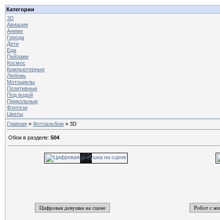
Категории
3D
Авиация
Аниме
Города
Дети
Еда
Пейзажи
Космос
Компьютерные
Любовь
Мотоциклы
Позитивные
Под водой
Прикольные
Фэнтези
Цветы
Главная
»
Фотоальбом
» 3D
Обои в разделе
:
504
Цифровая девушка на сцене
Робот с ко