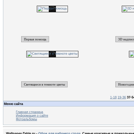
Первая помощь
3D надпис
Светящиеся в темноте цветы
Новогодни
1-18
19-36
37-5
Меню сайта
Главная страница
Информация о сайте
Фотоальбомы
Wallpaper-Table.ru -
Обои для рабочего стола
. Самые красивые и прикольны