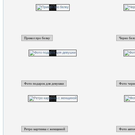
Прикол про белку
Черно бел
Фото подарок для девушки
Фото черн
Ретро картинка с женщиной
Фото авто