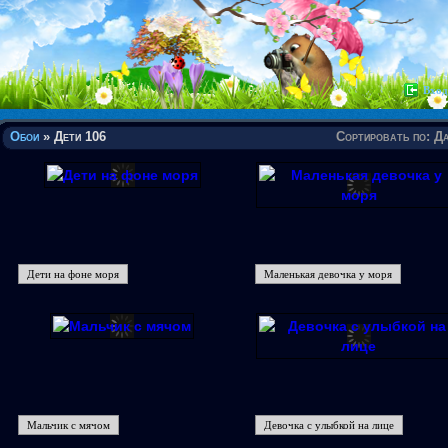
Вход
Обои
» Дети 106
Сортировать по
:
Да
Дети на фоне моря
Маленькая девочка у моря
Мальчик с мячом
Девочка с улыбкой на лице