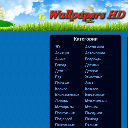
Категории
3D
Абстракции
Авиация
Автомобили
Аниме
Водопады
Города
Девушки
Дети
Детские
Еда
Животные
Пейзажи
Зима
Космос
Корабли
Компьютерные
Креативные
Любовь
Мультфильмы
Мотоциклы
Музыка
Позитивные
Праздники
Под водой
Природа
Прикольные
Разные