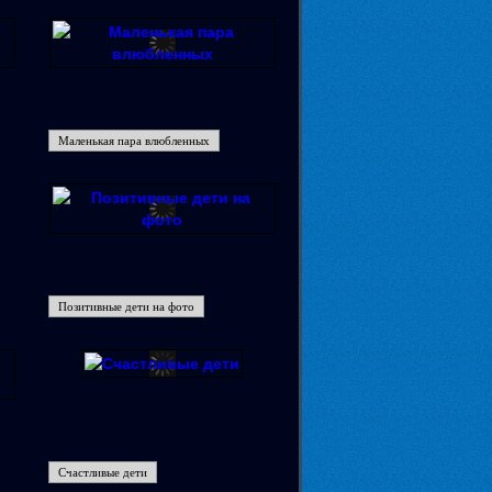
Маленькая пара влюбленных
Позитивные дети на фото
Счастливые дети