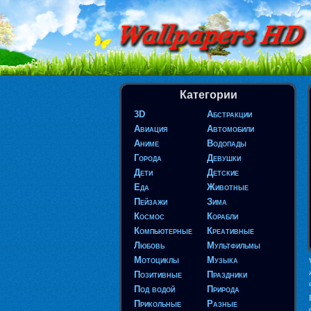
Категории
3D
Абстракции
Авиация
Автомобили
Аниме
Водопады
Города
Девушки
Дети
Детские
Еда
Животные
Пейзажи
Зима
Космос
Корабли
Компьютерные
Креативные
Любовь
Мультфильмы
Мотоциклы
Музыка
Позитивные
Праздники
Под водой
Природа
Прикольные
Разные