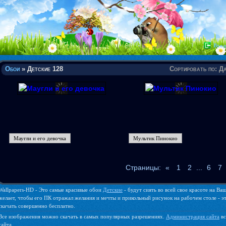
Вход
Обои
» Детские 128
Сортировать по
:
Да
Маугли и его девочка
Мультик Пинокио
Страницы
:
«
1
2
...
6
7
Wallpapers-HD - Это самые красивые обои
Детские
- будут сиять во всей свое красоте на В
желает, чтобы его ПК отражал желания и мечты и прикольный рисунок на рабочем столе - эт
скачать совершенно бесплатно.
Все изображения можно скачать в самых популярных разрешениях.
Администрация сайта
вс
сайта.