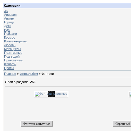
Категории
3D
Авиация
Аниме
Города
Дети
Еда
Пейзажи
Космос
Компьютерные
Любовь
Мотоциклы
Позитивные
Под водой
Прикольные
Фэнтези
Цветы
Главная
»
Фотоальбом
» Фэнтези
Обои в разделе
:
256
Фэнтези животные
Страшный 