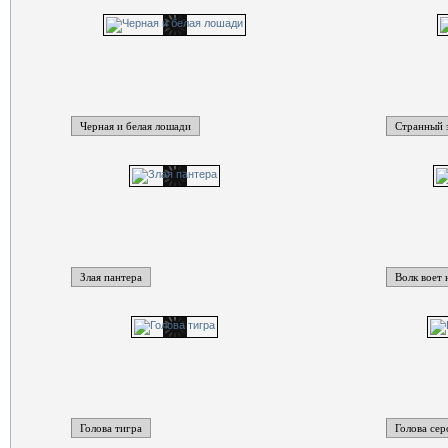
Черная и белая лошади
Странный 
Злая пантера
Волк воет 
Голова тигра
Голова сер