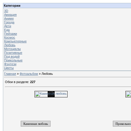
Категории
3D
Авиация
Аниме
Города
Дети
Еда
Пейзажи
Космос
Компьютерные
Любовь
Мотоциклы
Позитивные
Под водой
Прикольные
Фэнтези
Цветы
Главная
»
Фотоальбом
» Любовь
Обои в разделе
:
227
Каменная любовь
Прикольно