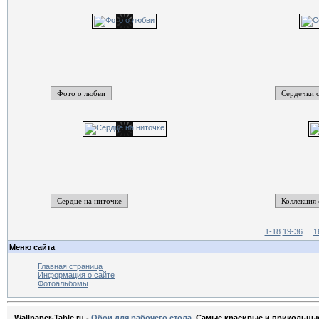
Фото о любви
Сердечки 
Сердце на ниточке
Коллекция
1-18
19-36
...
1
Меню сайта
Главная страница
Информация о сайте
Фотоальбомы
Wallpaper-Table.ru -
Обои для рабочего стола
. Самые красивые и прикольны