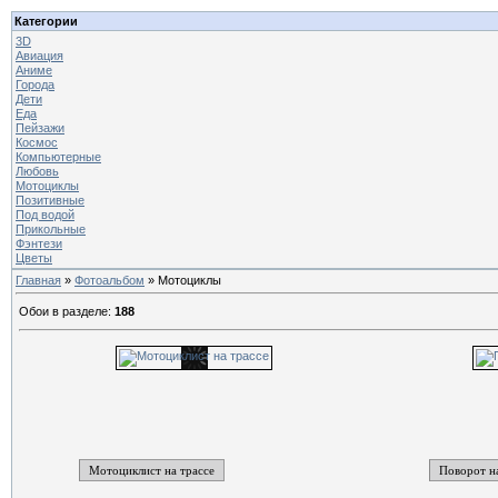
Категории
3D
Авиация
Аниме
Города
Дети
Еда
Пейзажи
Космос
Компьютерные
Любовь
Мотоциклы
Позитивные
Под водой
Прикольные
Фэнтези
Цветы
Главная
»
Фотоальбом
» Мотоциклы
Обои в разделе
:
188
Мотоциклист на трассе
Поворот н