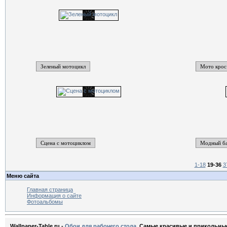
Зеленый мотоцикл
Мото крос
Сцена с мотоциклом
Модный б
1-18
19-36
3
Меню сайта
Главная страница
Информация о сайте
Фотоальбомы
Wallpaper-Table.ru -
Обои для рабочего стола
. Самые красивые и прикольны