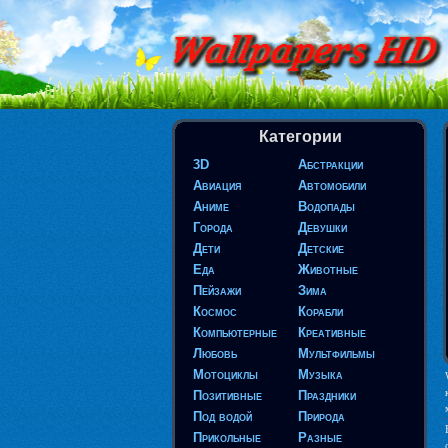
Категории
3D
Абстракции
Авиация
Автомобили
Аниме
Водопады
Города
Девушки
Дети
Детские
Еда
Животные
Пейзажи
Зима
Космос
Корабли
Компьютерные
Креативные
Любовь
Мультфильмы
Мотоциклы
Музыка
Позитивные
Праздники
Под водой
Природа
Прикольные
Разные