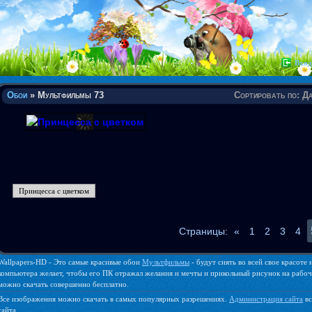
Вход
Обои
» Мультфильмы 73
Сортировать по
:
Да
Принцесса с цветком
Страницы
:
«
1
2
3
4
Wallpapers-HD - Это самые красивые обои
Мультфильмы
- будут сиять во всей свое красоте
компьютера желает, чтобы его ПК отражал желания и мечты и прикольный рисунок на рабочем
можно скачать совершенно бесплатно.
Все изображения можно скачать в самых популярных разрешениях.
Администрация сайта
вс
сайта.