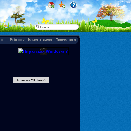
Регистрация
те
·
Рейтингу
·
Комментариям
·
Просмотрам
Пиратская Windows 7