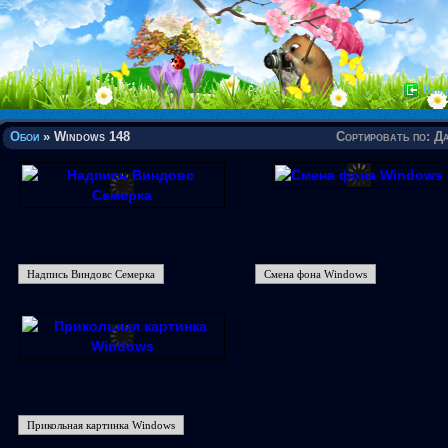
Вход
Обои
» Windows 148
Сортировать по
:
Да
Надпись Виндовс Семерка
Смена фона Windows
Прикольная картинка Windows