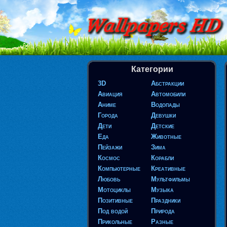
Категории
3D
Абстракции
Авиация
Автомобили
Аниме
Водопады
Города
Девушки
Дети
Детские
Еда
Животные
Пейзажи
Зима
Космос
Корабли
Компьютерные
Креативные
Любовь
Мультфильмы
Мотоциклы
Музыка
Позитивные
Праздники
Под водой
Природа
Прикольные
Разные