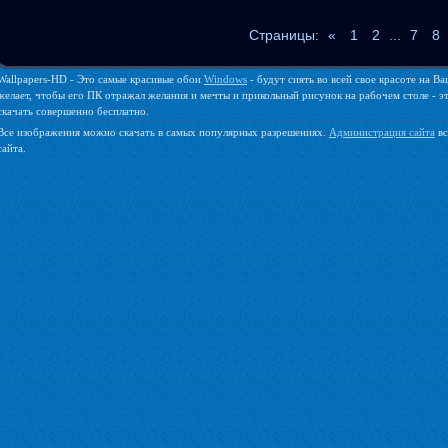
Страницы
:
«
1
2
...
7
8
Wallpapers-HD - Это самые красивые обои
Windows
- будут сиять во всей свое красоте на 
желает, чтобы его ПК отражал желания и мечты и прикольный рисунок на рабочем столе - эт
скачать совершенно бесплатно.
Все изображения можно скачать в самых популярных разрешениях.
Администрация сайта
вс
сайта.