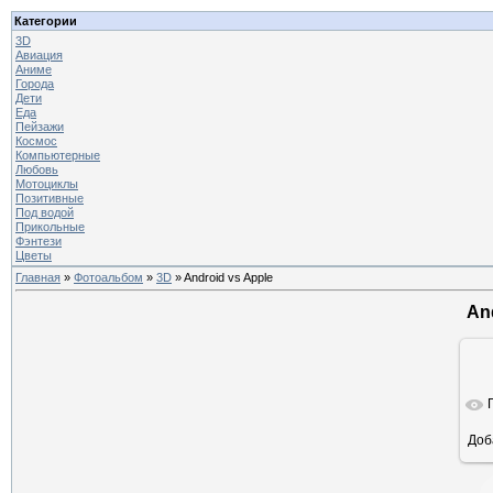
Категории
3D
Авиация
Аниме
Города
Дети
Еда
Пейзажи
Космос
Компьютерные
Любовь
Мотоциклы
Позитивные
Под водой
Прикольные
Фэнтези
Цветы
Главная
»
Фотоальбом
»
3D
» Android vs Apple
An
Доб
ра