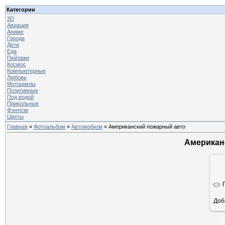
Категории
3D
Авиация
Аниме
Города
Дети
Еда
Пейзажи
Космос
Компьютерные
Любовь
Мотоциклы
Позитивные
Под водой
Прикольные
Фэнтези
Цветы
Главная
»
Фотоальбом
»
Автомобили
» Американский пожарный авто
Американ
Доб
ра