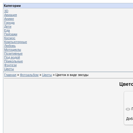
Категории
3D
Авиация
Аниме
Города
Дети
Еда
Пейзажи
Космос
Компьютерные
Любовь
Мотоциклы
Позитивные
Под водой
Прикольные
Фэнтези
Цветы
Главная
»
Фотоальбом
»
Цветы
» Цветок в виде звезды
Цвето
Доб
ра