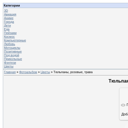
Категории
3D
Авиация
Аниме
Города
Дети
Еда
Пейзажи
Космос
Компьютерные
Любовь
Мотоциклы
Позитивные
Под водой
Прикольные
Фэнтези
Цветы
Главная
»
Фотоальбом
»
Цветы
» Тюльпаны, розовые, трава
Тюльпан
Доб
ра