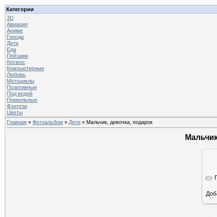
Категории
3D
Авиация
Аниме
Города
Дети
Еда
Пейзажи
Космос
Компьютерные
Любовь
Мотоциклы
Позитивные
Под водой
Прикольные
Фэнтези
Цветы
Главная
»
Фотоальбом
»
Дети
» Мальчик, девочка, подарок
Мальчик
Доб
ра