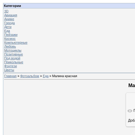
Категории
3D
Авиация
Аниме
Города
Дети
Еда
Пейзажи
Космос
Компьютерные
Любовь
Мотоциклы
Позитивные
Под водой
Прикольные
Фэнтези
Цветы
Главная
»
Фотоальбом
»
Еда
» Малина красная
Ма
Доб
ра