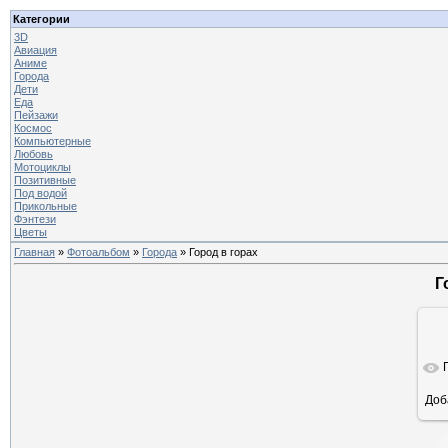
Категории
3D
Авиация
Аниме
Города
Дети
Еда
Пейзажи
Космос
Компьютерные
Любовь
Мотоциклы
Позитивные
Под водой
Прикольные
Фэнтези
Цветы
Главная
»
Фотоальбом
»
Города
» Город в горах
Г
Доб
ра