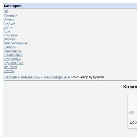
Категории
3D
Авиация
Аниме
Города
Дети
Еда
Пейзажи
Космос
Компьютерные
Любовь
Мотоциклы
Позитивные
Под водой
Прикольные
Фэнтези
Цветы
Главная
»
Фотоальбом
»
Компьютерные
» Компьютер будущего
Комп
Доб
ра