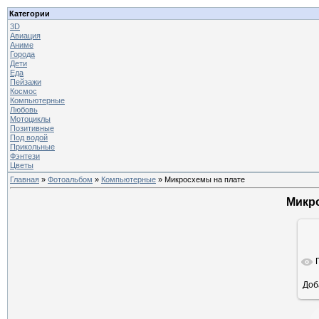
Категории
3D
Авиация
Аниме
Города
Дети
Еда
Пейзажи
Космос
Компьютерные
Любовь
Мотоциклы
Позитивные
Под водой
Прикольные
Фэнтези
Цветы
Главная
»
Фотоальбом
»
Компьютерные
» Микросхемы на плате
Микр
Доб
ра