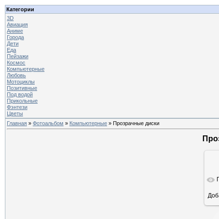
Категории
3D
Авиация
Аниме
Города
Дети
Еда
Пейзажи
Космос
Компьютерные
Любовь
Мотоциклы
Позитивные
Под водой
Прикольные
Фэнтези
Цветы
Главная
»
Фотоальбом
»
Компьютерные
» Прозрачные диски
Про
Доб
ра