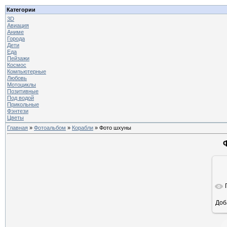
Категории
3D
Авиация
Аниме
Города
Дети
Еда
Пейзажи
Космос
Компьютерные
Любовь
Мотоциклы
Позитивные
Под водой
Прикольные
Фэнтези
Цветы
Главная
»
Фотоальбом
»
Корабли
» Фото шхуны
Доб
ра