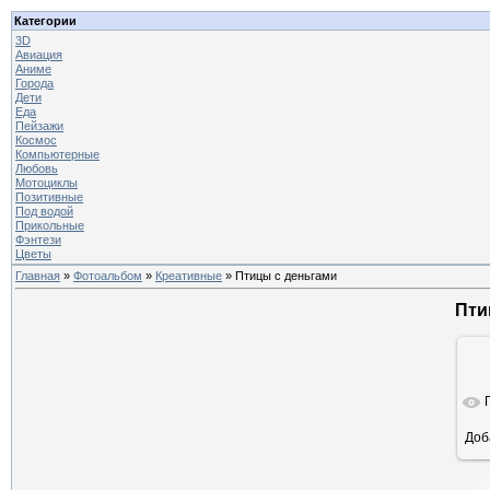
Категории
3D
Авиация
Аниме
Города
Дети
Еда
Пейзажи
Космос
Компьютерные
Любовь
Мотоциклы
Позитивные
Под водой
Прикольные
Фэнтези
Цветы
Главная
»
Фотоальбом
»
Креативные
» Птицы с деньгами
Пти
Доб
ра