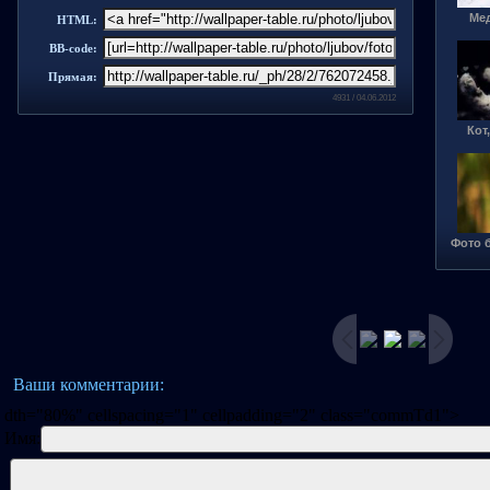
Мед
HTML:
BB-code:
Прямая:
4931 / 04.06.2012
Кот
Фото б
Ваши комментарии:
dth="80%" cellspacing="1" cellpadding="2" class="commTd1">
Имя: