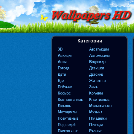
Категории
3D
Абстракции
Авиация
Автомобили
Аниме
Водопады
Города
Девушки
Дети
Детские
Еда
Животные
Пейзажи
Зима
Космос
Корабли
Компьютерные
Креативные
Любовь
Мультфильмы
Мотоциклы
Музыка
Позитивные
Праздники
Под водой
Природа
Прикольные
Разные