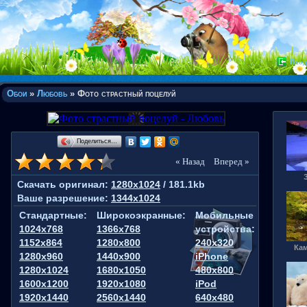
Вход
Обои
»
Любовь
» Фото страстный поцелуй
Поделиться…
« Назад
Вперед »
Скачать оригинал:
1280x1024
/ 181.1kb
Ваше разрешение:
1344x1024
Стандартные:
Широкоэкранные:
Мобильные
1024x768
1366x768
устройства:
1152x864
1280x800
240x320
Кам
1280x960
1440x900
iPhone
1280x1024
1680x1050
480x800
1600x1200
1920x1080
iPod
1920x1440
2560x1440
640x480