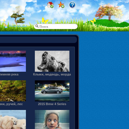
Регистрация
Зимняя река
Клыки, медведь, морда
ни, ручей, лес
2015 Bmw 4 Series