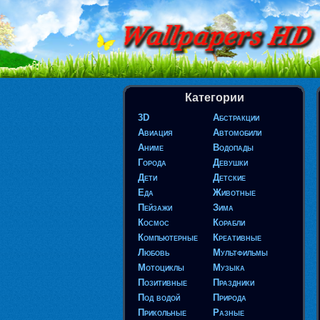
Категории
3D
Абстракции
Авиация
Автомобили
Аниме
Водопады
Города
Девушки
Дети
Детские
Еда
Животные
Пейзажи
Зима
Космос
Корабли
Компьютерные
Креативные
Любовь
Мультфильмы
Мотоциклы
Музыка
Позитивные
Праздники
Под водой
Природа
Прикольные
Разные