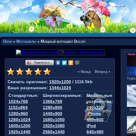
Вход
Обои
»
Мотоциклы
» Мощный мотоцикл Ducati
Поделиться…
« Назад
Вперед »
Туфе
Скачать оригинал:
1920x1200
/ 1116.5kb
Ваше разрешение:
1344x1024
Стандартные:
Широкоэкранные:
Мобильные
1024x768
1366x768
устройства:
1152x864
1280x800
240x320
Сне
1280x960
1440x900
iPhone
1280x1024
1680x1050
480x800
1600x1200
1920x1080
iPod
1920x1440
2560x1440
640x480