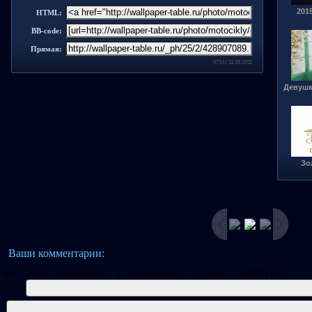
201
HTML:
BB-code:
Прямая:
4714 / 11.09.2011
Девушка
Зо
Ваши комментарии:
dth="80%" cellspacing="1" cellpadding="2" class="commTd1">
Имя: