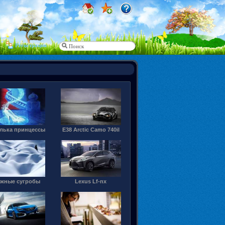
Регистрация
лька принцессы
E38 Arctic Camo 740il
жные сугробы
Lexus Lf-nx