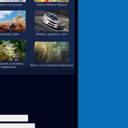
мние сосульки
Герои Микки Мауса
ивёнка, два
Subaru, дорога, тест
дыши, корзина,
Фон с логотипом Самсунга
барвинок