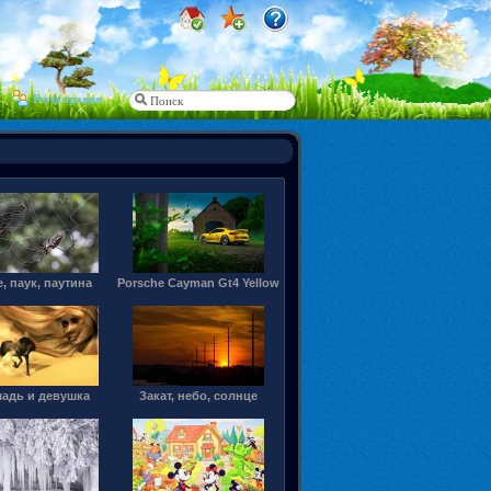
Регистрация
, паук, паутина
Porsche Cayman Gt4 Yellow
адь и девушка
Закат, небо, солнце