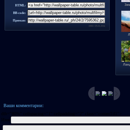
Зи
HTML:
BB-code:
Прямая:
4460 / 25.01.2011
Л
Лан
Ваши комментарии:
dth="80%" cellspacing="1" cellpadding="2" class="commTd1">
Имя: