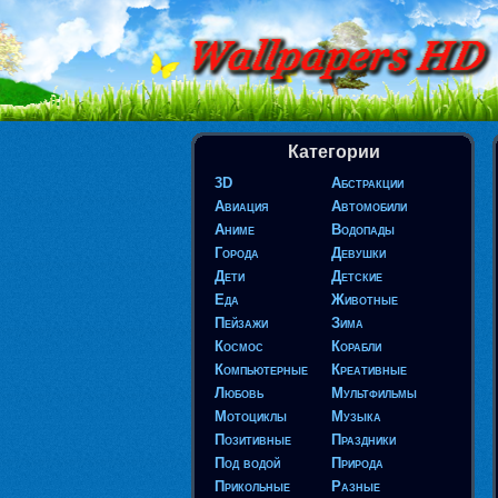
Категории
3D
Абстракции
Авиация
Автомобили
Аниме
Водопады
Города
Девушки
Дети
Детские
Еда
Животные
Пейзажи
Зима
Космос
Корабли
Компьютерные
Креативные
Любовь
Мультфильмы
Мотоциклы
Музыка
Позитивные
Праздники
Под водой
Природа
Прикольные
Разные