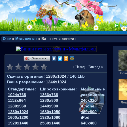
Вход
Обои
»
Мультфильмы
» Винни пух и хэллоуин
Поделиться…
« Назад
Вперед »
Боке
Скачать оригинал:
1280x1024
/ 140.1kb
Ваше разрешение:
1344x1024
Стандартные:
Широкоэкранные:
Мобильные
1024x768
1366x768
устройства:
1152x864
1280x800
240x320
Лош
1280x960
1440x900
iPhone
1280x1024
1680x1050
480x800
1600x1200
1920x1080
iPod
1920x1440
2560x1440
640x480