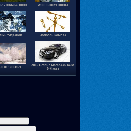
ья, облака, небо
Абстракция цветы
лый тигренок
Золотой компас
2015 Brabus Mercedes-benz
елые деревья
S-klasse