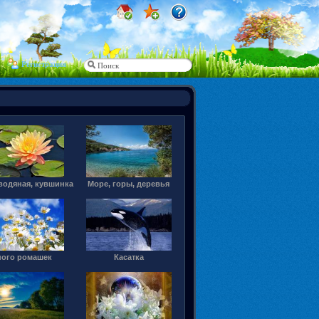
Регистрация
водяная, кувшинка
Море, горы, деревья
ого ромашек
Касатка