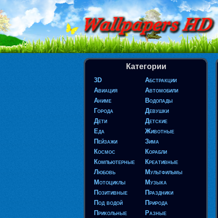
Категории
3D
Абстракции
Авиация
Автомобили
Аниме
Водопады
Города
Девушки
Дети
Детские
Еда
Животные
Пейзажи
Зима
Космос
Корабли
Компьютерные
Креативные
Любовь
Мультфильмы
Мотоциклы
Музыка
Позитивные
Праздники
Под водой
Природа
Прикольные
Разные