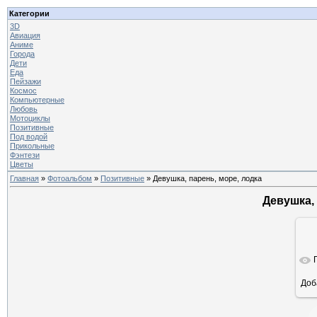
Категории
3D
Авиация
Аниме
Города
Дети
Еда
Пейзажи
Космос
Компьютерные
Любовь
Мотоциклы
Позитивные
Под водой
Прикольные
Фэнтези
Цветы
Главная
»
Фотоальбом
»
Позитивные
» Девушка, парень, море, лодка
Девушка, 
Доб
ра