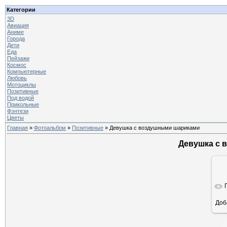
Категории
3D
Авиация
Аниме
Города
Дети
Еда
Пейзажи
Космос
Компьютерные
Любовь
Мотоциклы
Позитивные
Под водой
Прикольные
Фэнтези
Цветы
Главная
»
Фотоальбом
»
Позитивные
» Девушка с воздушными шариками
Девушка с 
Доб
ра