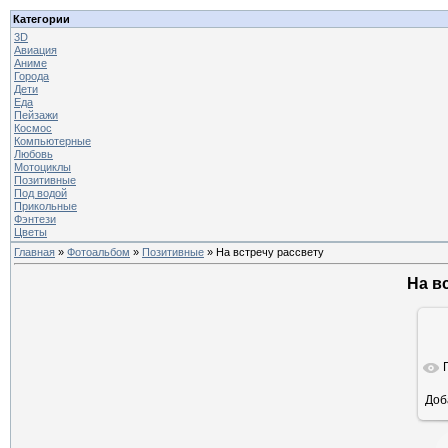
Категории
3D
Авиация
Аниме
Города
Дети
Еда
Пейзажи
Космос
Компьютерные
Любовь
Мотоциклы
Позитивные
Под водой
Прикольные
Фэнтези
Цветы
Главная
»
Фотоальбом
»
Позитивные
» На встречу рассвету
На в
Доб
ра