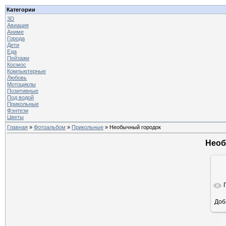
Категории
3D
Авиация
Аниме
Города
Дети
Еда
Пейзажи
Космос
Компьютерные
Любовь
Мотоциклы
Позитивные
Под водой
Прикольные
Фэнтези
Цветы
Главная
»
Фотоальбом
»
Прикольные
» Необычный городок
Необ
Доб
ра