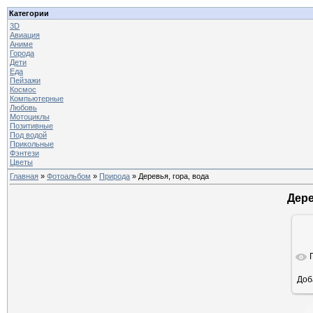
Категории
3D
Авиация
Аниме
Города
Дети
Еда
Пейзажи
Космос
Компьютерные
Любовь
Мотоциклы
Позитивные
Под водой
Прикольные
Фэнтези
Цветы
Главная
»
Фотоальбом
»
Природа
» Деревья, гора, вода
Дере
Доб
ра