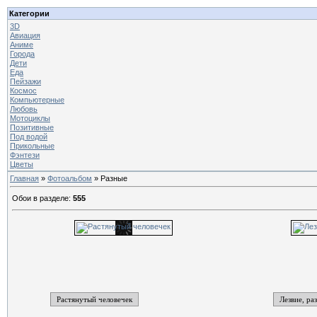
Категории
3D
Авиация
Аниме
Города
Дети
Еда
Пейзажи
Космос
Компьютерные
Любовь
Мотоциклы
Позитивные
Под водой
Прикольные
Фэнтези
Цветы
Главная
»
Фотоальбом
» Разные
Обои в разделе
:
555
Растянутый человечек
Лезвие, ра