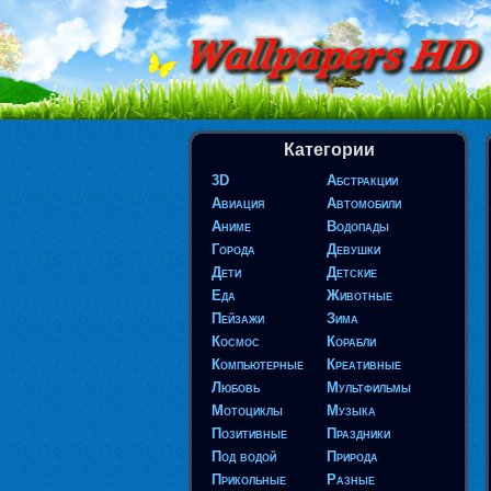
Категории
3D
Абстракции
Авиация
Автомобили
Аниме
Водопады
Города
Девушки
Дети
Детские
Еда
Животные
Пейзажи
Зима
Космос
Корабли
Компьютерные
Креативные
Любовь
Мультфильмы
Мотоциклы
Музыка
Позитивные
Праздники
Под водой
Природа
Прикольные
Разные