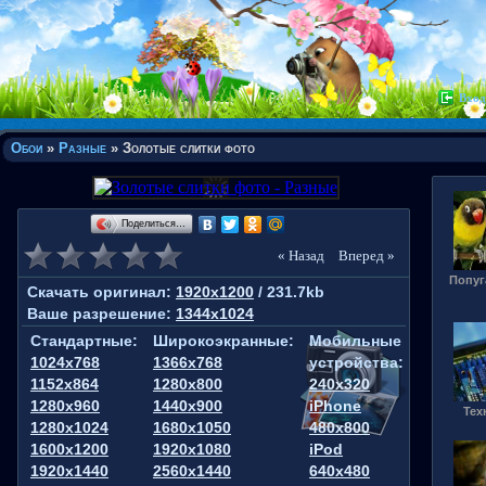
Вход
Обои
»
Разные
» Золотые слитки фото
Поделиться…
« Назад
Вперед »
Попуг
Скачать оригинал:
1920x1200
/ 231.7kb
Ваше разрешение:
1344x1024
Стандартные:
Широкоэкранные:
Мобильные
1024x768
1366x768
устройства:
1152x864
1280x800
240x320
1280x960
1440x900
iPhone
Тех
1280x1024
1680x1050
480x800
1600x1200
1920x1080
iPod
1920x1440
2560x1440
640x480