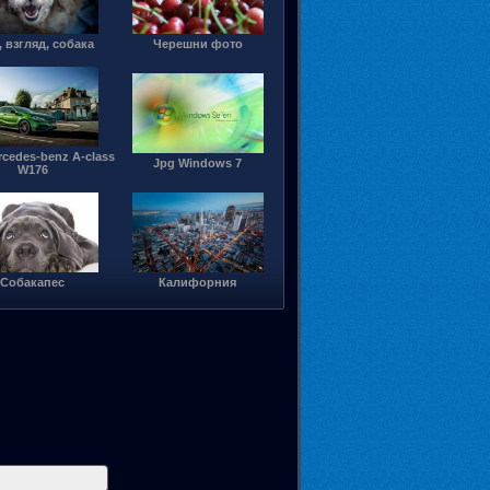
, взгляд, собака
Черешни фото
cedes-benz A-class
Jpg Windows 7
W176
Собакапес
Калифорния