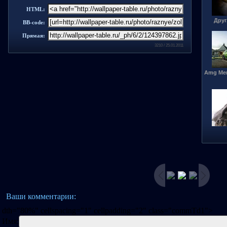
HTML:
Друг
BB-code:
Прямая:
3210 / 25.01.2011
Amg Mer
Ваши комментарии:
dth="80%" cellspacing="1" cellpadding="2" class="commTd1">
Имя: