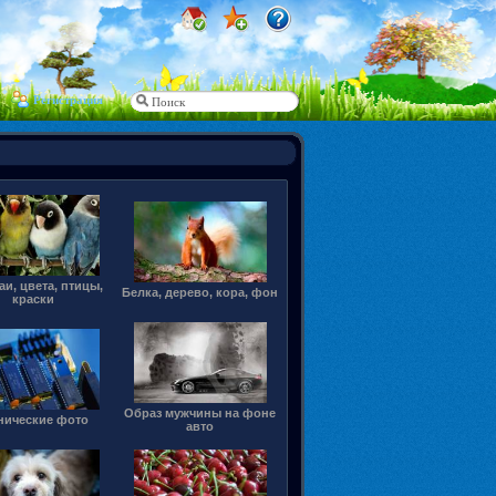
Регистрация
аи, цвета, птицы,
Белка, дерево, кора, фон
краски
Образ мужчины на фоне
нические фото
авто