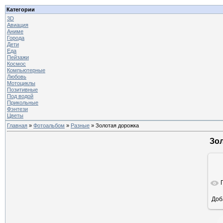
Категории
3D
Авиация
Аниме
Города
Дети
Еда
Пейзажи
Космос
Компьютерные
Любовь
Мотоциклы
Позитивные
Под водой
Прикольные
Фэнтези
Цветы
Главная
»
Фотоальбом
»
Разные
» Золотая дорожка
Зо
Доб
ра