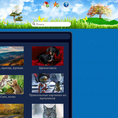
Регистрация
, кратер, вулкан
Щеноктакса
Прикольные картинки из
Cats, коты
мультиков