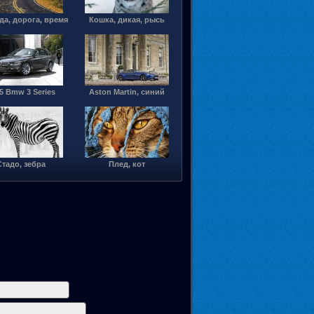
а, дорога, время
Кошка, дикая, рысь
5 Bmw 3 Series
Aston Martin, синий
Стадо, зебра
Плед, кот