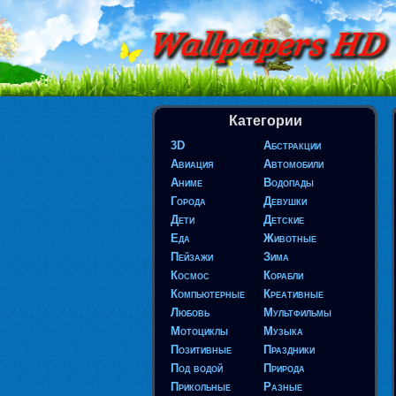
Категории
3D
Абстракции
Авиация
Автомобили
Аниме
Водопады
Города
Девушки
Дети
Детские
Еда
Животные
Пейзажи
Зима
Космос
Корабли
Компьютерные
Креативные
Любовь
Мультфильмы
Мотоциклы
Музыка
Позитивные
Праздники
Под водой
Природа
Прикольные
Разные