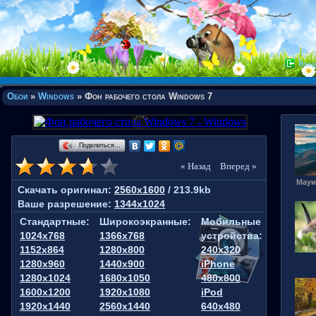
Вход
Обои
»
Windows
» Фон рабочего стола Windows 7
Поделиться…
« Назад
Вперед »
Мауи
Скачать оригинал:
2560x1600
/ 213.9kb
Ваше разрешение:
1344x1024
Стандартные:
Широкоэкранные:
Мобильные
1024x768
1366x768
устройства:
1152x864
1280x800
240x320
1280x960
1440x900
iPhone
1280x1024
1680x1050
480x800
1600x1200
1920x1080
iPod
1920x1440
2560x1440
640x480