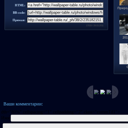
HTML:
Природ
BB-code:
Прямая:
17033 / 29.03.2011
201
Ваши комментарии:
dth="80%" cellspacing="1" cellpadding="2" class="commTd1">
Имя: