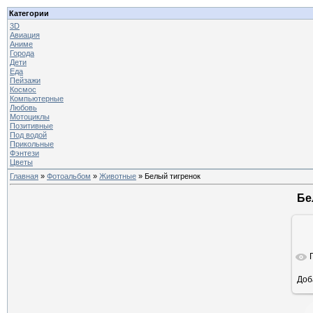
Категории
3D
Авиация
Аниме
Города
Дети
Еда
Пейзажи
Космос
Компьютерные
Любовь
Мотоциклы
Позитивные
Под водой
Прикольные
Фэнтези
Цветы
Главная
»
Фотоальбом
»
Животные
» Белый тигренок
Бе
Доб
ра