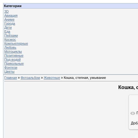
Категории
3D
Авиация
Аниме
Города
Дети
Еда
Пейзажи
Космос
Компьютерные
Любовь
Мотоциклы
Позитивные
Под водой
Прикольные
Фэнтези
Цветы
Главная
»
Фотоальбом
»
Животные
» Кошка, степная, умывание
Кошка, 
Доб
ра