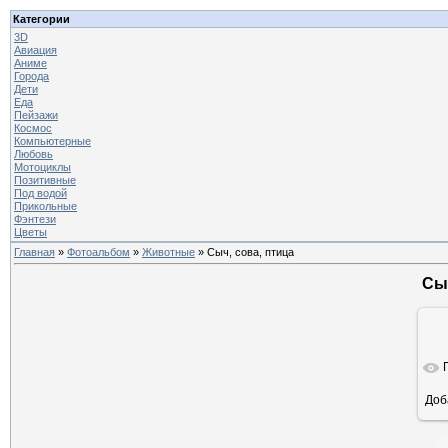
Категории
3D
Авиация
Аниме
Города
Дети
Еда
Пейзажи
Космос
Компьютерные
Любовь
Мотоциклы
Позитивные
Под водой
Прикольные
Фэнтези
Цветы
Главная
»
Фотоальбом
»
Животные
» Сыч, сова, птица
Сыч
Доб
ра