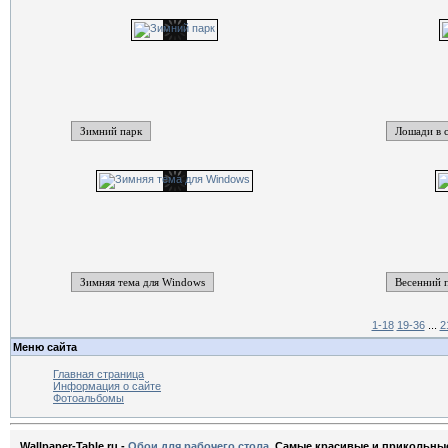
Зимний парк
Лошади в 
Зимняя тема для Windows
Весенний 
1-18
19-36
...
2
Меню сайта
Главная страница
Информация о сайте
Фотоальбомы
Wallpaper-Table.ru -
Обои для рабочего стола
. Самые красивые и прикольны