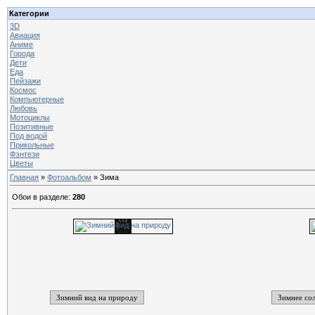
Категории
3D
Авиация
Аниме
Города
Дети
Еда
Пейзажи
Космос
Компьютерные
Любовь
Мотоциклы
Позитивные
Под водой
Прикольные
Фэнтези
Цветы
Главная
»
Фотоальбом
» Зима
Обои в разделе
:
280
Зимний вид на природу
Зимнее со