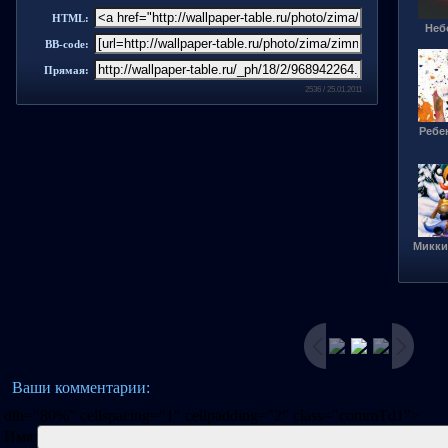
HTML:
Небо
BB-code:
Прямая:
2536 / 25.01.2011
Ребен
Микки
Ваши комментарии:
dth="80%" cellspacing="1" cellpadding="2" class="commTd1">
Имя: