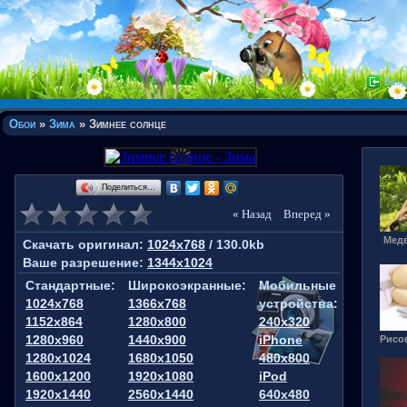
Вход
Обои
»
Зима
» Зимнее солнце
Поделиться…
« Назад
Вперед »
Мед
Скачать оригинал:
1024x768
/ 130.0kb
Ваше разрешение:
1344x1024
Стандартные:
Широкоэкранные:
Мобильные
1024x768
1366x768
устройства:
1152x864
1280x800
240x320
1280x960
1440x900
iPhone
Рисо
1280x1024
1680x1050
480x800
1600x1200
1920x1080
iPod
1920x1440
2560x1440
640x480