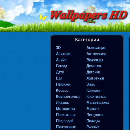
Категории
3D
Абстракции
Авиация
Автомобили
Аниме
Водопады
Города
Девушки
Дети
Детские
Еда
Животные
Пейзажи
Зима
Космос
Корабли
Компьютерные
Креативные
Любовь
Мультфильмы
Мотоциклы
Музыка
Позитивные
Праздники
Под водой
Природа
Прикольные
Разные