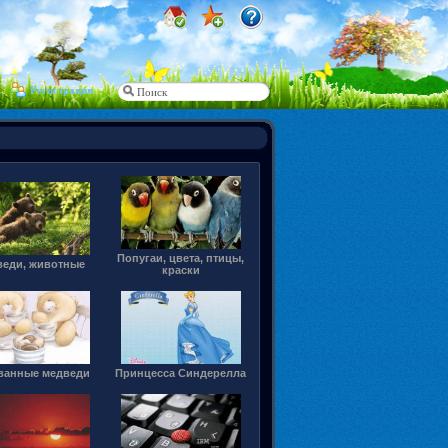
Регистрация
Попугаи, цвета, птицы,
веди, животные
краски
ванные медведи
Принцесса Синдерелла