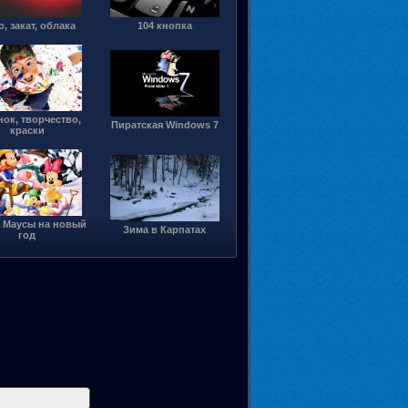
, закат, облака
104 кнопка
ок, творчество,
Пиратская Windows 7
краски
 Маусы на новый
Зима в Карпатах
год