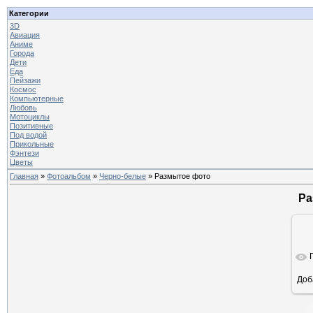
Категории
3D
Авиация
Аниме
Города
Дети
Еда
Пейзажи
Космос
Компьютерные
Любовь
Мотоциклы
Позитивные
Под водой
Прикольные
Фэнтези
Цветы
Главная
»
Фотоальбом
»
Черно-белые
» Размытое фото
Ра
Доб
ра