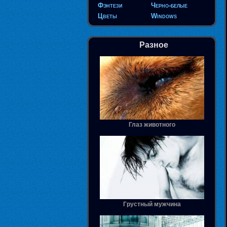
Фэнтези
Черно-белые
Цветы
Windows
Разное
Глаз животного
Грустный мужчина