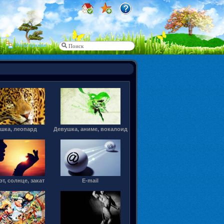
Регистрация
шка, леопард
Девушка, аниме, вокалоид
т, солнце, закат
E-mail