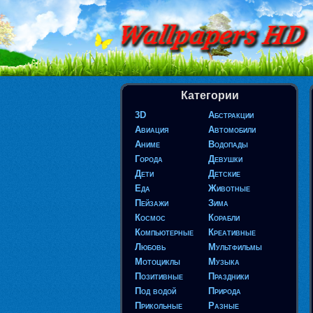
Категории
3D
Абстракции
Авиация
Автомобили
Аниме
Водопады
Города
Девушки
Дети
Детские
Еда
Животные
Пейзажи
Зима
Космос
Корабли
Компьютерные
Креативные
Любовь
Мультфильмы
Мотоциклы
Музыка
Позитивные
Праздники
Под водой
Природа
Прикольные
Разные