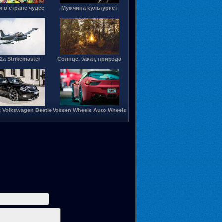
 в стране чудес
Мужчина культурист
2a Strikemaster
Солнце, закат, природа
t Volkswagen Beetle
Vossen Wheels Auto Wheels