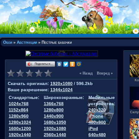
Вход
Обои
»
Абстракции
» Пестрые бабочки
Поделиться…
« Назад
Вперед »
Ко
Скачать оригинал:
1920x1080
/ 596.2kb
Ваше разрешение:
1344x1024
Стандартные:
Широкоэкранные:
Мобильные
1024x768
1366x768
устройства:
1152x864
1280x800
240x320
Силуэ
1280x960
1440x900
iPhone
1280x1024
1680x1050
480x800
1600x1200
1920x1080
iPod
1920x1440
2560x1440
640x480