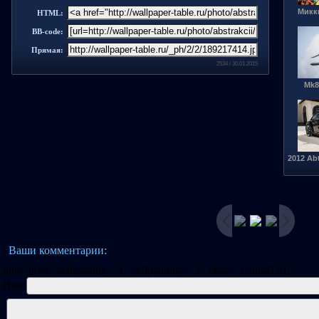
Микки
HTML:
BB-code:
Прямая:
2534 / 30.01.2015
Mk8
2012 Ab
Ваши комментарии:
dth="80%" cellspacing="1" cellpadding="2" class="commTd1">
Имя: