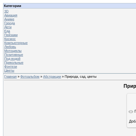
Категории
3D
Авиация
Аниме
Города
Дети
Еда
Пейзажи
Космос
Компьютерные
Любовь
Мотоциклы
Позитивные
Под водой
Прикольные
Фэнтези
Цветы
Главная
»
Фотоальбом
»
Абстракции
» Природа, сад, цветы
Прир
Доб
ра