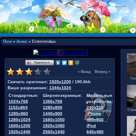
Вход
Обои
»
Аниме
» Супергеройша
Поделиться…
« Назад
Вперед »
Туч
Скачать оригинал:
1920x1200
/ 190.6kb
Ваше разрешение:
1344x1024
Стандартные:
Широкоэкранные:
Мобильные
1024x768
1366x768
устройства:
1152x864
1280x800
240x320
Стра
1280x960
1440x900
iPhone
1280x1024
1680x1050
480x800
1600x1200
1920x1080
iPod
1920x1440
2560x1440
640x480