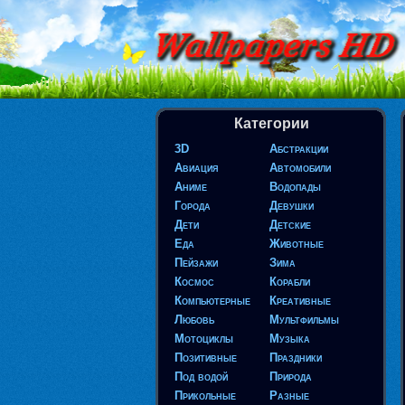
Категории
3D
Абстракции
Авиация
Автомобили
Аниме
Водопады
Города
Девушки
Дети
Детские
Еда
Животные
Пейзажи
Зима
Космос
Корабли
Компьютерные
Креативные
Любовь
Мультфильмы
Мотоциклы
Музыка
Позитивные
Праздники
Под водой
Природа
Прикольные
Разные