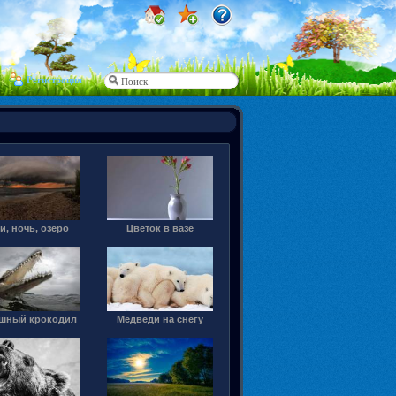
Регистрация
и, ночь, озеро
Цветок в вазе
шный крокодил
Медведи на снегу