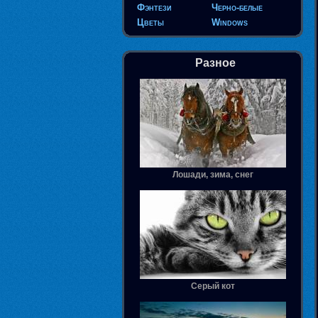
Фэнтези
Черно-белые
Цветы
Windows
Разное
Лошади, зима, снег
Серый кот