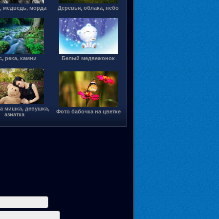
, медведь, морда
Деревья, облака, небо
с, река, камни
Белый медвежонок
а мишка, девушка,
Фото бабочка на цветке
азиатка