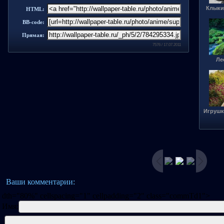
Клыки
HTML:
BB-code:
Прямая:
7576 / 17.07.2011
Ле
Игрушк
Ваши комментарии:
dth="80%" cellspacing="1" cellpadding="2" class="commTd1">
Имя: