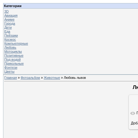
Категории
3D
Авиация
Аниме
Города
Дети
Еда
Пейзажи
Космос
Компьютерные
Любовь
Мотоциклы
Позитивные
Под водой
Прикольные
Фэнтези
Цветы
Главная
»
Фотоальбом
»
Животные
» Любовь львов
Л
Доб
ра