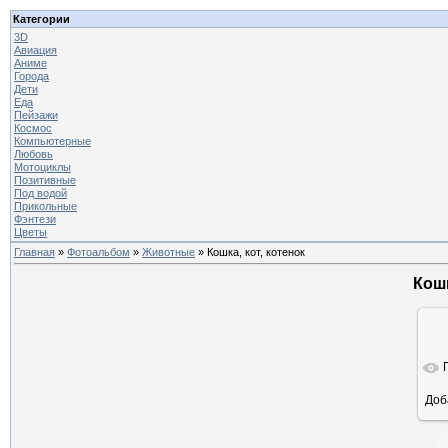
Категории
3D
Авиация
Аниме
Города
Дети
Еда
Пейзажи
Космос
Компьютерные
Любовь
Мотоциклы
Позитивные
Под водой
Прикольные
Фэнтези
Цветы
Главная
»
Фотоальбом
»
Животные
» Кошка, кот, котенок
Кошк
Доб
ра