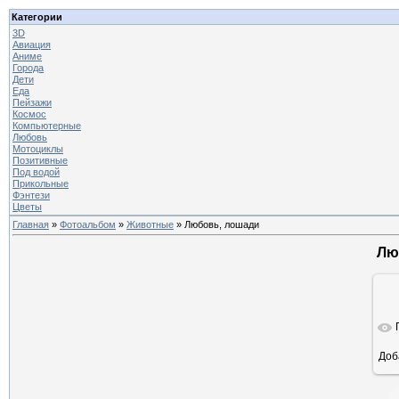
Категории
3D
Авиация
Аниме
Города
Дети
Еда
Пейзажи
Космос
Компьютерные
Любовь
Мотоциклы
Позитивные
Под водой
Прикольные
Фэнтези
Цветы
Главная
»
Фотоальбом
»
Животные
» Любовь, лошади
Лю
Доб
ра