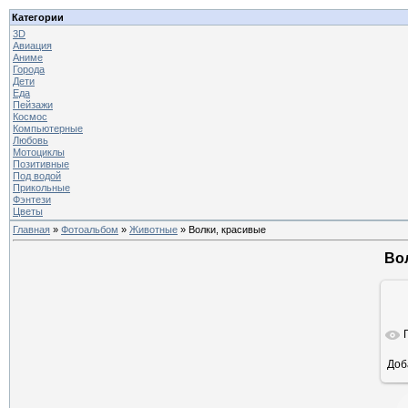
Категории
3D
Авиация
Аниме
Города
Дети
Еда
Пейзажи
Космос
Компьютерные
Любовь
Мотоциклы
Позитивные
Под водой
Прикольные
Фэнтези
Цветы
Главная
»
Фотоальбом
»
Животные
» Волки, красивые
Во
Доб
ра