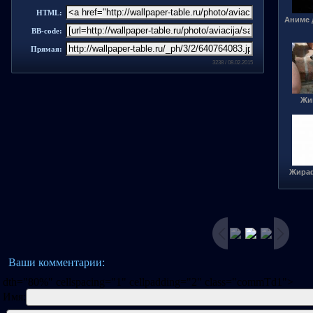
HTML:
Аниме 
BB-code:
Прямая:
3238 / 08.02.2015
Жи
Жираф
Ваши комментарии:
dth="80%" cellspacing="1" cellpadding="2" class="commTd1">
Имя: