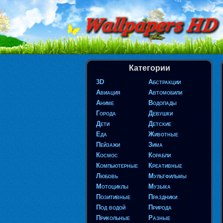
Категории
3D
Абстракции
Авиация
Автомобили
Аниме
Водопады
Города
Девушки
Дети
Детские
Еда
Животные
Пейзажи
Зима
Космос
Корабли
Компьютерные
Креативные
Любовь
Мультфильмы
Мотоциклы
Музыка
Позитивные
Праздники
Под водой
Природа
Прикольные
Разные