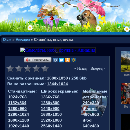
Вход
Обои
»
Авиация
» Самолёты, небо, оружие
Поделиться…
« Назад
Вперед »
Лет
Скачать оригинал:
1680x1050
/ 258.6kb
Ваше разрешение:
1344x1024
Стандартные:
Широкоэкранные:
Мобильные
1024x768
1366x768
устройства:
1152x864
1280x800
240x320
Кот
1280x960
1440x900
iPhone
1280x1024
1680x1050
480x800
1600x1200
1920x1080
iPod
1920x1440
2560x1440
640x480