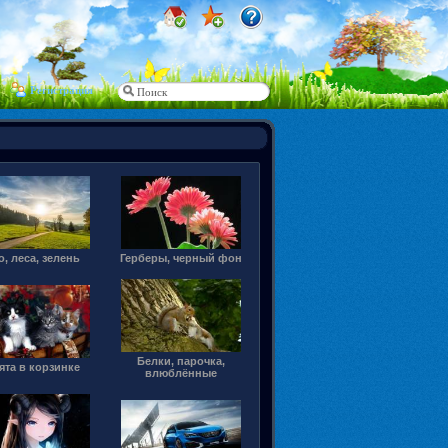
Регистрация
о, леса, зелень
Герберы, черный фон
Белки, парочка,
ята в корзинке
влюблённые