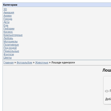
Категории
3D
Авиация
Аниме
Города
Дети
Еда
Пейзажи
Космос
Компьютерные
Любовь
Мотоциклы
Позитивные
Под водой
Прикольные
Фэнтези
Цветы
Главная
»
Фотоальбом
»
Животные
» Лошади единороги
Лош
Доб
ра